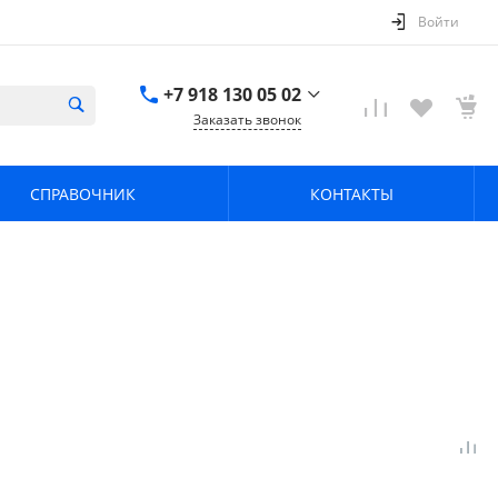
Войти
+7 918 130 05 02
Заказать звонок
+7 918 130 05 02
г. Краснодар, ул.
СПРАВОЧНИК
КОНТАКТЫ
имени Калинина,
368
zavodpz@mail.ru