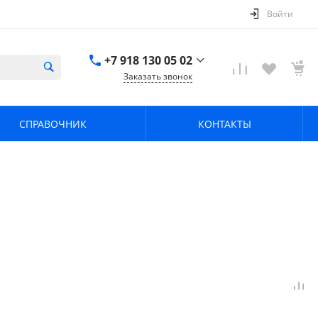
Войти
+7 918 130 05 02
Заказать звонок
+7 918 130 05 02
г. Краснодар, ул.
СПРАВОЧНИК
КОНТАКТЫ
имени Калинина,
368
zavodpz@mail.ru