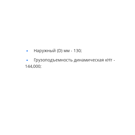
Наружный (D) мм -
130;
Грузоподъемность динамическая кНт -
144,000;