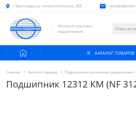
г. Краснодар, ул. имени Калинина, 368
zavodpz@mail.r
Интернет-магазин
подшипников
КАТАЛОГ ТОВАРОВ
Главная
/
Каталог товаров
/
Подшипники роликовые радиальные с
Подшипник 12312 КМ (NF 312)