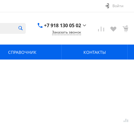
Войти
+7 918 130 05 02
Заказать звонок
+7 918 130 05 02
г. Краснодар, ул.
СПРАВОЧНИК
КОНТАКТЫ
имени Калинина,
368
zavodpz@mail.ru