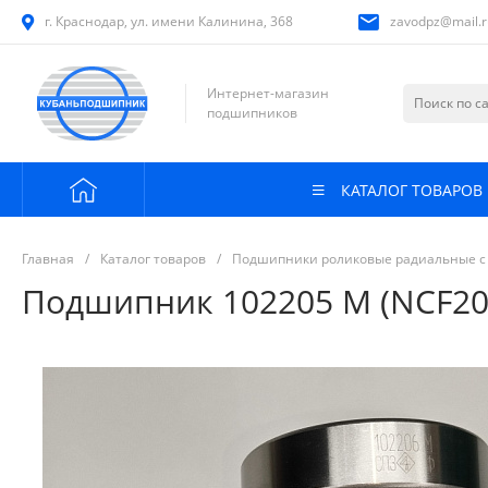
г. Краснодар, ул. имени Калинина, 368
zavodpz@mail.r
Интернет-магазин
подшипников
КАТАЛОГ ТОВАРОВ
Главная
/
Каталог товаров
/
Подшипники роликовые радиальные с
Подшипник 102205 М (NCF205