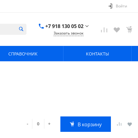
Войти
+7 918 130 05 02
Заказать звонок
+7 918 130 05 02
г. Краснодар, ул.
СПРАВОЧНИК
КОНТАКТЫ
имени Калинина,
368
zavodpz@mail.ru
-
+
В корзину