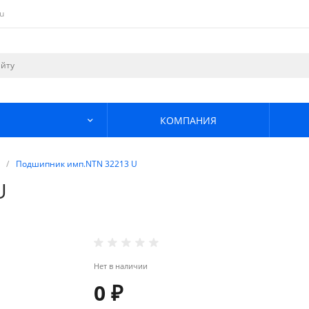
u
КОМПАНИЯ
/
Подшипник имп.NTN 32213 U
U
Нет в наличии
0 ₽