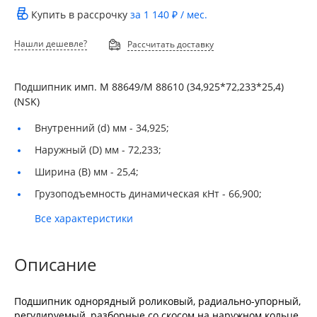
Купить в рассрочку
за
1 140 ₽
/ мес.
Нашли дешевле?
Рассчитать доставку
Подшипник имп. M 88649/М 88610 (34,925*72,233*25,4)
(NSK)
Внутренний (d) мм -
34,925;
Наружный (D) мм -
72,233;
Ширина (B) мм -
25,4;
Грузоподъемность динамическая кНт -
66,900;
Все характеристики
Описание
Подшипник однорядный роликовый, радиально-упорный,
регулируемый, разборные со скосом на наружном кольце