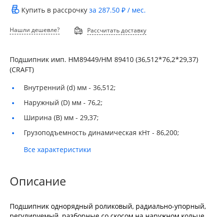
Купить в рассрочку
за
287.50 ₽
/ мес.
Нашли дешевле?
Рассчитать доставку
Подшипник имп. HM89449/HM 89410 (36,512*76,2*29,37)
(CRAFT)
Внутренний (d) мм -
36,512;
Наружный (D) мм -
76,2;
Ширина (B) мм -
29,37;
Грузоподъемность динамическая кНт -
86,200;
Все характеристики
Описание
Подшипник однорядный роликовый, радиально-упорный,
регулируемый, разборные со скосом на наружном кольце