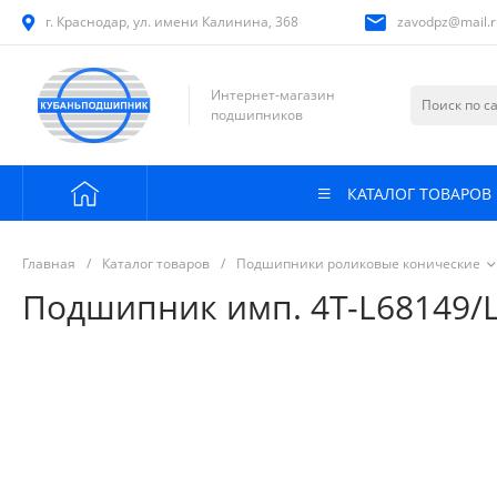
г. Краснодар, ул. имени Калинина, 368
zavodpz@mail.r
Интернет-магазин
подшипников
КАТАЛОГ ТОВАРОВ
Главная
/
Каталог товаров
/
Подшипники роликовые конические
Подшипник имп. 4T-L68149/L