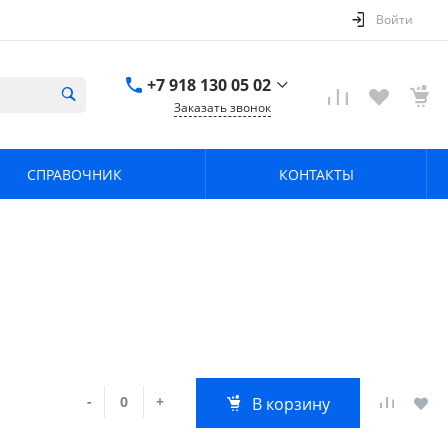
Войти
+7 918 130 05 02
Заказать звонок
+7 918 130 05 02
г. Краснодар, ул.
СПРАВОЧНИК
КОНТАКТЫ
имени Калинина,
368
zavodpz@mail.ru
-
+
В корзину