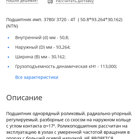
Нашли дешевле?
Рассчитать доставку
Подшипник имп. 3780/ 3720 - 4T ( 50.8*93.264*30,162)
(NTN)
Внутренний (d) мм -
50,8;
Наружный (D) мм -
93,264;
Ширина (B) мм -
30,162;
Грузоподъемность динамическая кНт -
113,000;
Все характеристики
Описание
Подшипник однорядный роликовый, радиально-упорный,
регулируемый, разборные со скосом на наружном кольце
с углом контакта α=17º. Роликоподшипник рассчитан на
эксплуатацию в узлах с умеренной частотой вращения в
опорах с большей осевой нарузкой, НЕ ЯВЛЯЕТСЯ