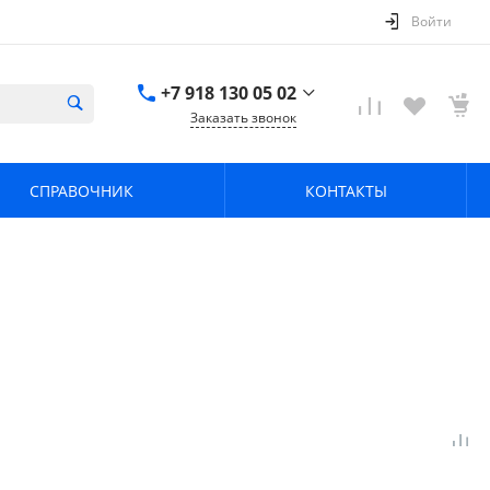
Войти
+7 918 130 05 02
Заказать звонок
+7 918 130 05 02
г. Краснодар, ул.
СПРАВОЧНИК
КОНТАКТЫ
имени Калинина,
368
zavodpz@mail.ru