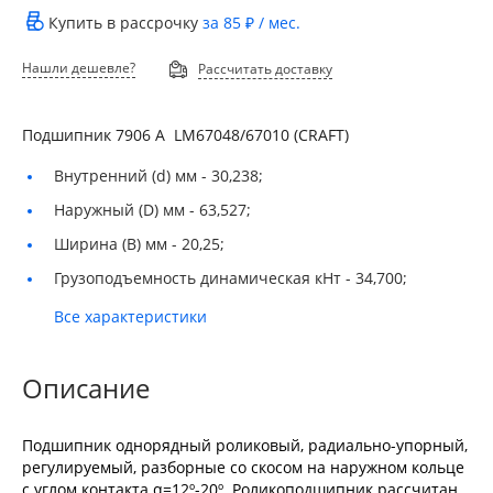
Купить в рассрочку
за
85 ₽
/ мес.
Нашли дешевле?
Рассчитать доставку
Подшипник 7906 А LM67048/67010 (CRAFT)
Внутренний (d) мм -
30,238;
Наружный (D) мм -
63,527;
Ширина (B) мм -
20,25;
Грузоподъемность динамическая кНт -
34,700;
Все характеристики
Описание
Подшипник однорядный роликовый, радиально-упорный,
регулируемый, разборные со скосом на наружном кольце
с углом контакта α=12º-20º. Роликоподшипник рассчитан