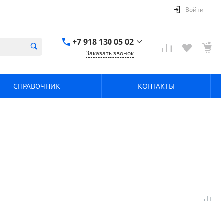
Войти
+7 918 130 05 02
Заказать звонок
+7 918 130 05 02
г. Краснодар, ул.
СПРАВОЧНИК
КОНТАКТЫ
имени Калинина,
368
zavodpz@mail.ru