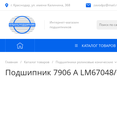
г. Краснодар, ул. имени Калинина, 368
zavodpz@mail.r
Интернет-магазин
подшипников
КАТАЛОГ ТОВАРОВ
Главная
/
Каталог товаров
/
Подшипники роликовые конические
Подшипник 7906 А LM67048/01