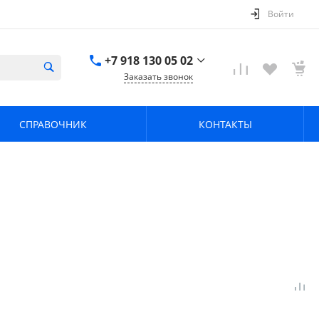
Войти
+7 918 130 05 02
Заказать звонок
+7 918 130 05 02
г. Краснодар, ул.
СПРАВОЧНИК
КОНТАКТЫ
имени Калинина,
368
zavodpz@mail.ru