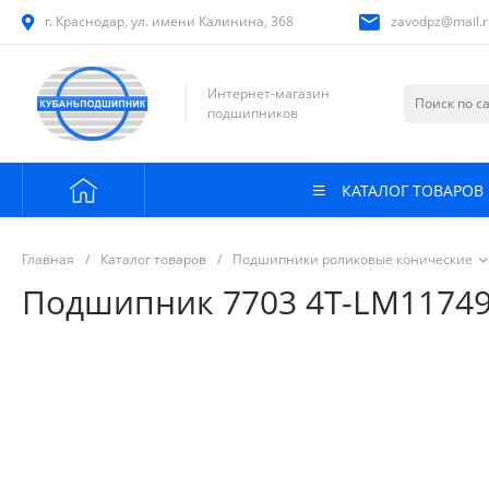
г. Краснодар, ул. имени Калинина, 368
zavodpz@mail.r
Интернет-магазин
подшипников
КАТАЛОГ ТОВАРОВ
Главная
/
Каталог товаров
/
Подшипники роликовые конические
Подшипник 7703 4T-LM11749