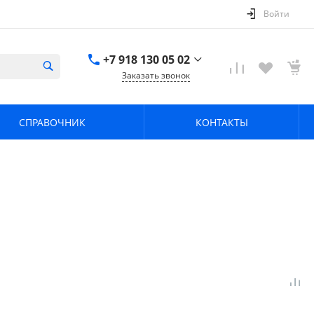
Войти
+7 918 130 05 02
Заказать звонок
+7 918 130 05 02
г. Краснодар, ул.
СПРАВОЧНИК
КОНТАКТЫ
имени Калинина,
368
zavodpz@mail.ru