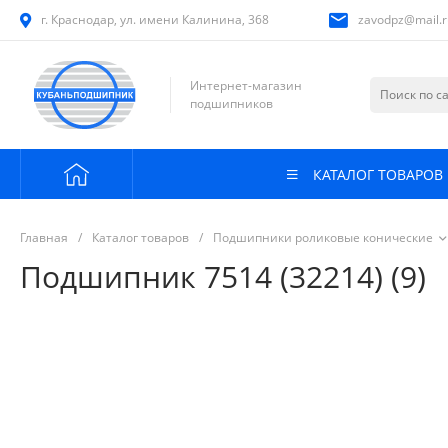
г. Краснодар, ул. имени Калинина, 368
zavodpz@mail.r
Интернет-магазин
подшипников
КАТАЛОГ ТОВАРОВ
Главная
/
Каталог товаров
/
Подшипники роликовые конические
Подшипник 7514 (32214) (9)