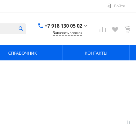
Войти
+7 918 130 05 02
Заказать звонок
+7 918 130 05 02
г. Краснодар, ул.
СПРАВОЧНИК
КОНТАКТЫ
имени Калинина,
368
zavodpz@mail.ru