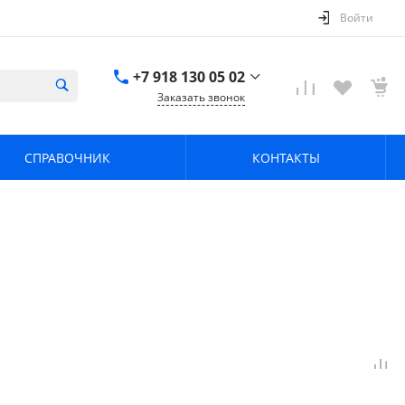
Войти
+7 918 130 05 02
Заказать звонок
+7 918 130 05 02
г. Краснодар, ул.
СПРАВОЧНИК
КОНТАКТЫ
имени Калинина,
368
zavodpz@mail.ru