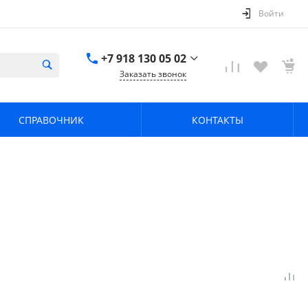
Войти
+7 918 130 05 02
Заказать звонок
+7 918 130 05 02
г. Краснодар, ул.
СПРАВОЧНИК
КОНТАКТЫ
имени Калинина,
368
zavodpz@mail.ru