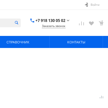
Войти
+7 918 130 05 02
Заказать звонок
+7 918 130 05 02
г. Краснодар, ул.
СПРАВОЧНИК
КОНТАКТЫ
имени Калинина,
368
zavodpz@mail.ru