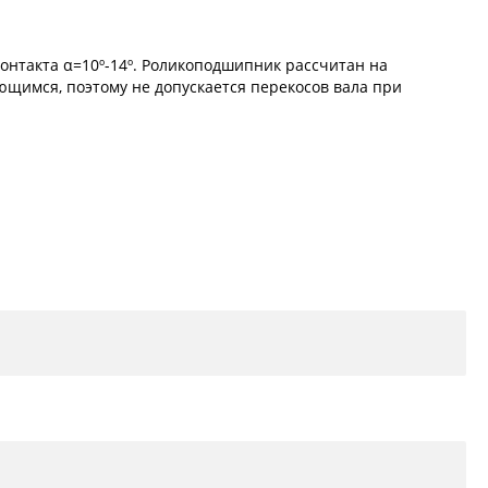
онтакта α=10º-14º. Роликоподшипник рассчитан на
ющимся, поэтому не допускается перекосов вала при