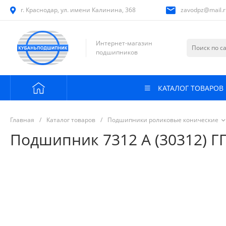
г. Краснодар, ул. имени Калинина, 368
zavodpz@mail.r
Интернет-магазин
подшипников
КАТАЛОГ ТОВАРОВ
Главная
/
Каталог товаров
/
Подшипники роликовые конические
Подшипник 7312 А (30312) Г