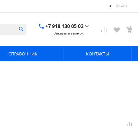
Войти
+7 918 130 05 02
Заказать звонок
+7 918 130 05 02
г. Краснодар, ул.
СПРАВОЧНИК
КОНТАКТЫ
имени Калинина,
368
zavodpz@mail.ru