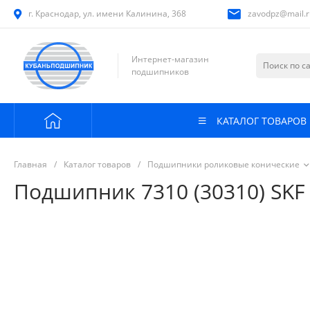
г. Краснодар, ул. имени Калинина, 368
zavodpz@mail.r
Интернет-магазин
подшипников
КАТАЛОГ ТОВАРОВ
Главная
/
Каталог товаров
/
Подшипники роликовые конические
Подшипник 7310 (30310) SKF