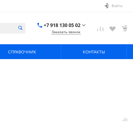
Войти
+7 918 130 05 02
Заказать звонок
+7 918 130 05 02
г. Краснодар, ул.
СПРАВОЧНИК
КОНТАКТЫ
имени Калинина,
368
zavodpz@mail.ru