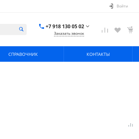
Войти
+7 918 130 05 02
Заказать звонок
+7 918 130 05 02
г. Краснодар, ул.
СПРАВОЧНИК
КОНТАКТЫ
имени Калинина,
368
zavodpz@mail.ru