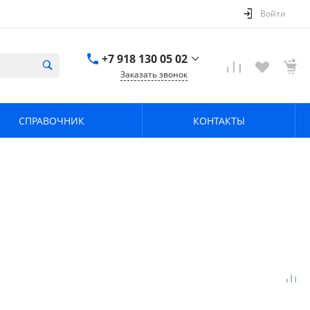
Войти
+7 918 130 05 02
Заказать звонок
+7 918 130 05 02
г. Краснодар, ул.
СПРАВОЧНИК
КОНТАКТЫ
имени Калинина,
368
zavodpz@mail.ru