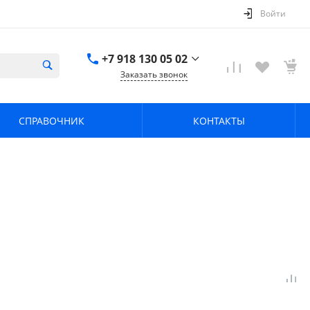
Войти
+7 918 130 05 02
Заказать звонок
+7 918 130 05 02
г. Краснодар, ул.
СПРАВОЧНИК
КОНТАКТЫ
имени Калинина,
368
zavodpz@mail.ru