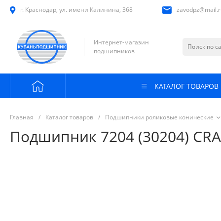
г. Краснодар, ул. имени Калинина, 368
zavodpz@mail.r
Интернет-магазин
подшипников
КАТАЛОГ ТОВАРОВ
Главная
/
Каталог товаров
/
Подшипники роликовые конические
Подшипник 7204 (30204) CRA