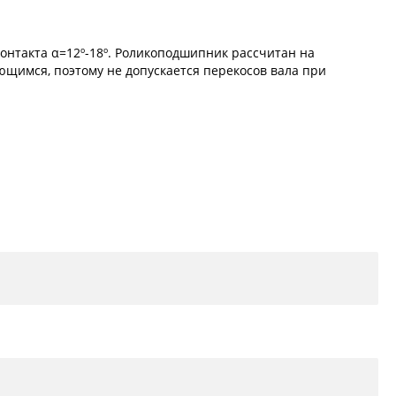
онтакта α=12º-18º. Роликоподшипник рассчитан на
ющимся, поэтому не допускается перекосов вала при