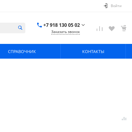
Войти
+7 918 130 05 02
Заказать звонок
+7 918 130 05 02
г. Краснодар, ул.
СПРАВОЧНИК
КОНТАКТЫ
имени Калинина,
368
zavodpz@mail.ru