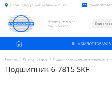
г. Краснодар, ул. имени Калинина, 368
zavodpz@mail.r
Интернет-магазин
подшипников
КАТАЛОГ ТОВАРОВ
Главная
/
Каталог товаров
/
Подшипники роликовые конические
Подшипник 6-7815 SKF