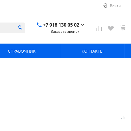
Войти
+7 918 130 05 02
Заказать звонок
+7 918 130 05 02
г. Краснодар, ул.
СПРАВОЧНИК
КОНТАКТЫ
имени Калинина,
368
zavodpz@mail.ru