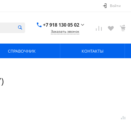
Войти
+7 918 130 05 02
Заказать звонок
+7 918 130 05 02
г. Краснодар, ул.
СПРАВОЧНИК
КОНТАКТЫ
имени Калинина,
368
zavodpz@mail.ru
)