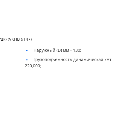
цк) (VKHB 9147)
Наружный (D) мм -
130;
Грузоподъемность динамическая кНт -
220,000;