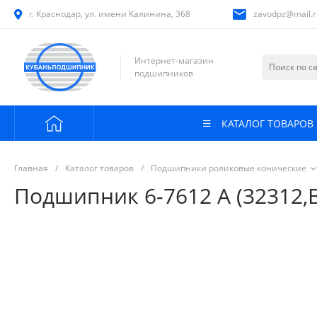
г. Краснодар, ул. имени Калинина, 368
zavodpz@mail.r
Интернет-магазин
подшипников
КАТАЛОГ ТОВАРОВ
Главная
/
Каталог товаров
/
Подшипники роликовые конические
Подшипник 6-7612 А (32312,B