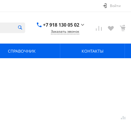
Войти
+7 918 130 05 02
Заказать звонок
+7 918 130 05 02
г. Краснодар, ул.
СПРАВОЧНИК
КОНТАКТЫ
имени Калинина,
368
zavodpz@mail.ru