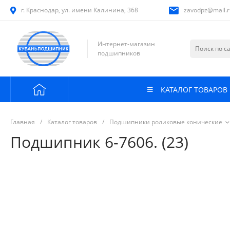
г. Краснодар, ул. имени Калинина, 368
zavodpz@mail.r
Интернет-магазин
подшипников
КАТАЛОГ ТОВАРОВ
Главная
/
Каталог товаров
/
Подшипники роликовые конические
Подшипник 6-7606. (23)