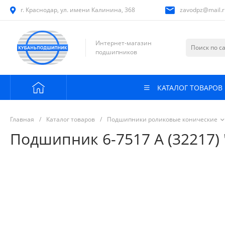
г. Краснодар, ул. имени Калинина, 368
zavodpz@mail.r
Интернет-магазин
подшипников
КАТАЛОГ ТОВАРОВ
Главная
/
Каталог товаров
/
Подшипники роликовые конические
Подшипник 6-7517 А (32217)