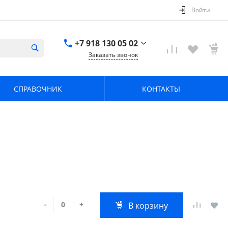
Войти
+7 918 130 05 02
Заказать звонок
+7 918 130 05 02
г. Краснодар, ул.
СПРАВОЧНИК
КОНТАКТЫ
имени Калинина,
368
zavodpz@mail.ru
-
+
В корзину