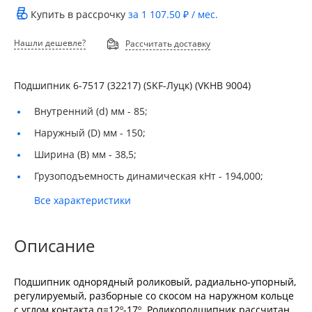
Купить в рассрочку
за
1 107.50 ₽
/ мес.
Нашли дешевле?
Рассчитать доставку
Подшипник 6-7517 (32217) (SKF-Луцк) (VKHB 9004)
Внутренний (d) мм -
85;
Наружный (D) мм -
150;
Ширина (B) мм -
38,5;
Грузоподъемность динамическая кНт -
194,000;
Все характеристики
Описание
Подшипник однорядный роликовый, радиально-упорный,
регулируемый, разборные со скосом на наружном кольце
с углом контакта α=12º-17º. Роликоподшипник рассчитан