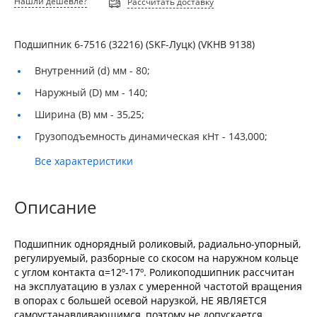
Нашли дешевле?
Рассчитать доставку
Подшипник 6-7516 (32216) (SKF-Луцк) (VKHB 9138)
Внутренний (d) мм -
80;
Наружный (D) мм -
140;
Ширина (B) мм -
35,25;
Грузоподъемность динамическая кНт -
143,000;
Все характеристики
Описание
Подшипник однорядный роликовый, радиально-упорный,
регулируемый, разборные со скосом на наружном кольце
с углом контакта α=12º-17º. Роликоподшипник рассчитан
на эксплуатацию в узлах с умеренной частотой вращения
в опорах с большей осевой нарузкой, НЕ ЯВЛЯЕТСЯ
самоустанавливающимся, поэтому не допускается