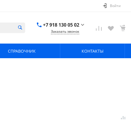
Войти
+7 918 130 05 02
Заказать звонок
+7 918 130 05 02
г. Краснодар, ул.
СПРАВОЧНИК
КОНТАКТЫ
имени Калинина,
368
zavodpz@mail.ru