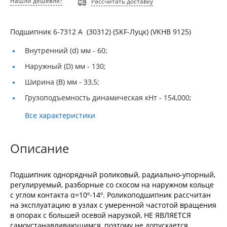
Нашли дешевле?
Рассчитать доставку
Подшипник 6-7312 А (30312) (SKF-Луцк) (VKHB 9125)
Внутренний (d) мм -
60;
Наружный (D) мм -
130;
Ширина (B) мм -
33,5;
Грузоподъемность динамическая кНт -
154,000;
Все характеристики
Описание
Подшипник однорядный роликовый, радиально-упорный,
регулируемый, разборные со скосом на наружном кольце
с углом контакта α=10º-14º. Роликоподшипник рассчитан
на эксплуатацию в узлах с умеренной частотой вращения
в опорах с большей осевой нарузкой, НЕ ЯВЛЯЕТСЯ
самоустанавливающимся, поэтому не допускается