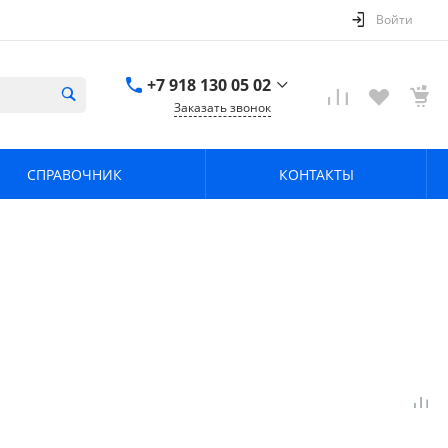
Войти
+7 918 130 05 02
Заказать звонок
+7 918 130 05 02
г. Краснодар, ул.
СПРАВОЧНИК
КОНТАКТЫ
имени Калинина,
368
zavodpz@mail.ru