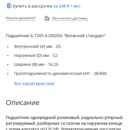
Купить в рассрочку
за
248 ₽
/ мес.
Нашли дешевле?
Рассчитать доставку
Подшипник 6-7205 А (30205) "Волжский стандарт"
Внутренний (d) мм -
25;
Наружный (D) мм -
52;
Ширина (B) мм -
16,25;
Грузоподъемность динамическая кНт -
28,800;
Все характеристики
Описание
Подшипник однорядный роликовый, радиально-упорный,
регулируемый, разборные со скосом на наружном кольце
с углом контакта α=12º-18º. Роликоподшипник рассчитан