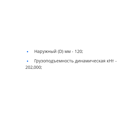
Наружный (D) мм -
120;
Грузоподъемность динамическая кНт -
202,000;