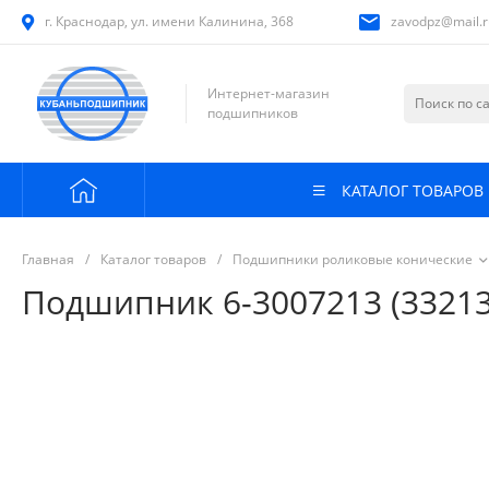
г. Краснодар, ул. имени Калинина, 368
zavodpz@mail.r
Интернет-магазин
подшипников
КАТАЛОГ ТОВАРОВ
Главная
/
Каталог товаров
/
Подшипники роликовые конические
Подшипник 6-3007213 (33213 