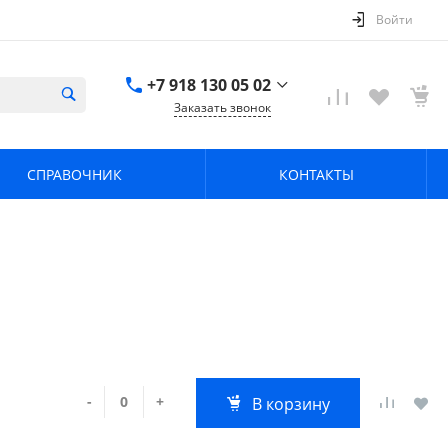
Войти
+7 918 130 05 02
Заказать звонок
+7 918 130 05 02
г. Краснодар, ул.
СПРАВОЧНИК
КОНТАКТЫ
имени Калинина,
368
zavodpz@mail.ru
-
+
В корзину