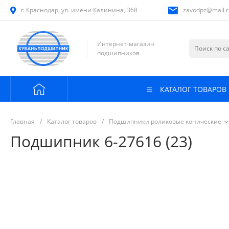
г. Краснодар, ул. имени Калинина, 368
zavodpz@mail.r
Интернет-магазин
подшипников
КАТАЛОГ ТОВАРОВ
Главная
/
Каталог товаров
/
Подшипники роликовые конические
Подшипник 6-27616 (23)