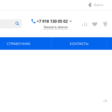
Войти
+7 918 130 05 02
Заказать звонок
+7 918 130 05 02
г. Краснодар, ул.
СПРАВОЧНИК
КОНТАКТЫ
имени Калинина,
368
zavodpz@mail.ru