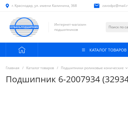
г. Краснодар, ул. имени Калинина, 368
zavodpz@mail.r
Интернет-магазин
подшипников
КАТАЛОГ ТОВАРОВ
Главная
/
Каталог товаров
/
Подшипники роликовые конические
Подшипник 6-2007934 (32934