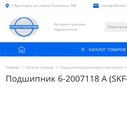
г. Краснодар, ул. имени Калинина, 368
zavodpz@mail.r
Интернет-магазин
подшипников
КАТАЛОГ ТОВАРОВ
Главная
/
Каталог товаров
/
Подшипники роликовые конические
Подшипник 6-2007118 А (SKF-