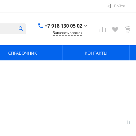
Войти
+7 918 130 05 02
Заказать звонок
+7 918 130 05 02
г. Краснодар, ул.
СПРАВОЧНИК
КОНТАКТЫ
имени Калинина,
368
zavodpz@mail.ru