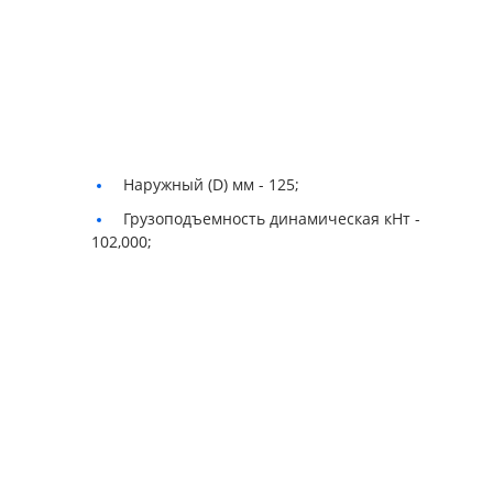
Наружный (D) мм -
125;
Грузоподъемность динамическая кНт -
102,000;