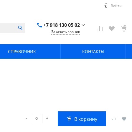
Войти
+7 918 130 05 02
Заказать звонок
+7 918 130 05 02
г. Краснодар, ул.
СПРАВОЧНИК
КОНТАКТЫ
имени Калинина,
368
zavodpz@mail.ru
-
+
В корзину