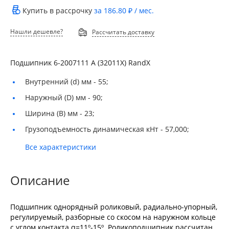
Купить в рассрочку
за
186.80 ₽
/ мес.
Нашли дешевле?
Рассчитать доставку
Подшипник 6-2007111 A (32011X) RandX
Внутренний (d) мм -
55;
Наружный (D) мм -
90;
Ширина (B) мм -
23;
Грузоподъемность динамическая кНт -
57,000;
Все характеристики
Описание
Подшипник однорядный роликовый, радиально-упорный,
регулируемый, разборные со скосом на наружном кольце
с углом контакта α=11º-15º. Роликоподшипник рассчитан