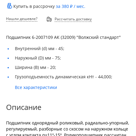
Купить в рассрочку
за
380 ₽
/ мес.
Нашли дешевле?
Рассчитать доставку
Подшипник 6-2007109 АК (32009) "Волжский стандарт"
Внутренний (d) мм -
45;
Наружный (D) мм -
75;
Ширина (B) мм -
20;
Грузоподъемность динамическая кНт -
44,000;
Все характеристики
Описание
Подшипник однорядный роликовый, радиально-упорный,
регулируемый, разборные со скосом на наружном кольце
с углом контакта α=11º-15º. Роликоподшипник рассчитан