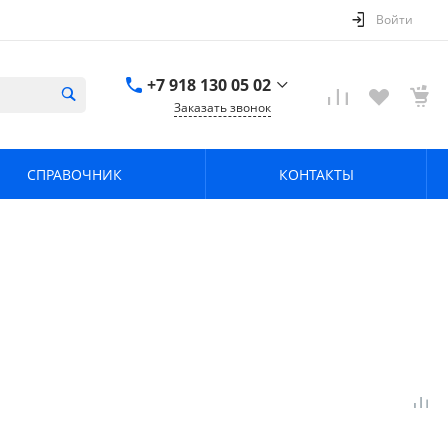
Войти
+7 918 130 05 02
Заказать звонок
+7 918 130 05 02
г. Краснодар, ул.
СПРАВОЧНИК
КОНТАКТЫ
имени Калинина,
368
zavodpz@mail.ru