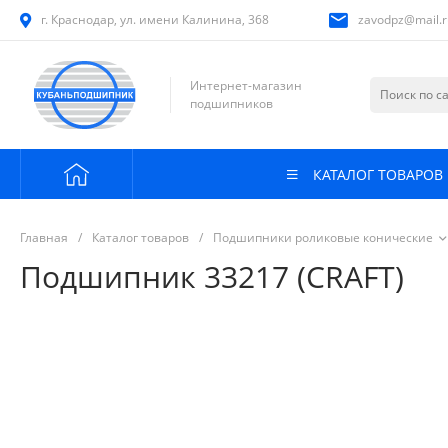
г. Краснодар, ул. имени Калинина, 368
zavodpz@mail.r
Интернет-магазин
подшипников
КАТАЛОГ ТОВАРОВ
Главная
/
Каталог товаров
/
Подшипники роликовые конические
Подшипник 33217 (CRAFT)