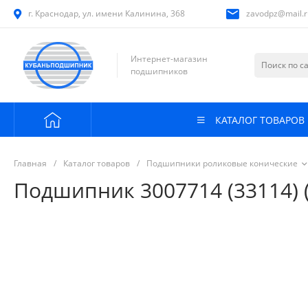
г. Краснодар, ул. имени Калинина, 368
zavodpz@mail.r
Интернет-магазин
подшипников
КАТАЛОГ ТОВАРОВ
Главная
/
Каталог товаров
/
Подшипники роликовые конические
Подшипник 3007714 (33114) (