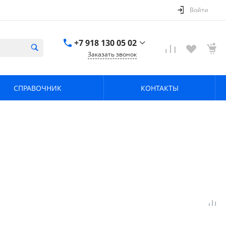
Войти
+7 918 130 05 02
Заказать звонок
+7 918 130 05 02
г. Краснодар, ул.
СПРАВОЧНИК
КОНТАКТЫ
имени Калинина,
368
zavodpz@mail.ru