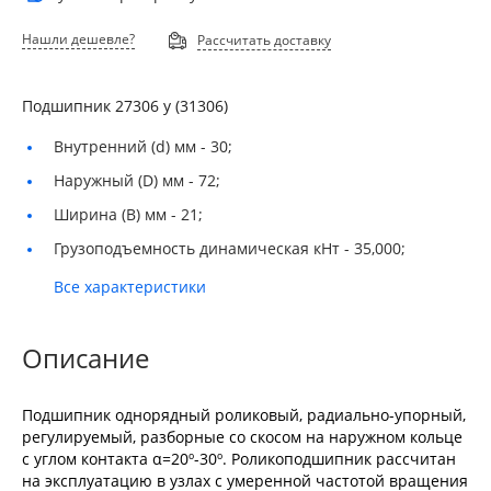
Нашли дешевле?
Рассчитать доставку
Подшипник 27306 у (31306)
Внутренний (d) мм -
30;
Наружный (D) мм -
72;
Ширина (B) мм -
21;
Грузоподъемность динамическая кНт -
35,000;
Все характеристики
Описание
Подшипник однорядный роликовый, радиально-упорный,
регулируемый, разборные со скосом на наружном кольце
с углом контакта α=20º-30º. Роликоподшипник рассчитан
на эксплуатацию в узлах с умеренной частотой вращения