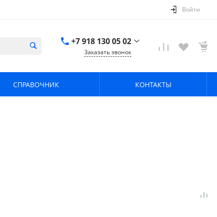
Войти
+7 918 130 05 02
Заказать звонок
+7 918 130 05 02
г. Краснодар, ул.
СПРАВОЧНИК
КОНТАКТЫ
имени Калинина,
368
zavodpz@mail.ru