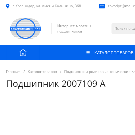
г. Краснодар, ул. имени Калинина, 368
zavodpz@mail.r
Интернет-магазин
подшипников
КАТАЛОГ ТОВАРОВ
Главная
/
Каталог товаров
/
Подшипники роликовые конические
Подшипник 2007109 А