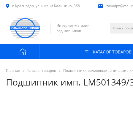
г. Краснодар, ул. имени Калинина, 368
zavodpz@mail.r
Интернет-магазин
подшипников
КАТАЛОГ ТОВАРОВ
Главная
/
Каталог товаров
/
Подшипники роликовые конические
Подшипник имп. LM501349/310