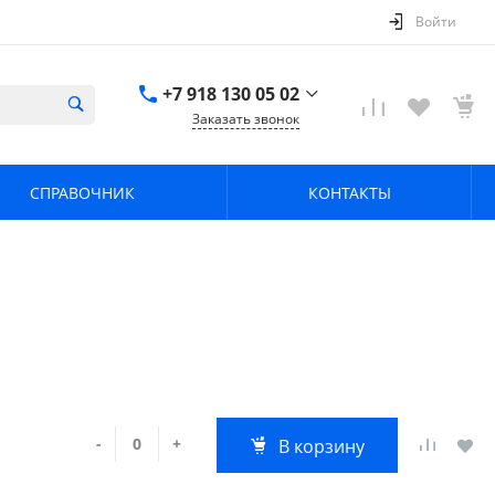
Войти
+7 918 130 05 02
Заказать звонок
+7 918 130 05 02
г. Краснодар, ул.
СПРАВОЧНИК
КОНТАКТЫ
имени Калинина,
368
zavodpz@mail.ru
-
+
В корзину