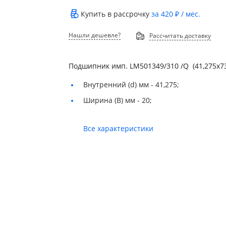
Купить в рассрочку
за
420 ₽
/ мес.
Нашли дешевле?
Рассчитать доставку
Подшипник имп. LM501349/310 /Q (41,275х73
Внутренний (d) мм -
41,275;
Ширина (B) мм -
20;
Все характеристики