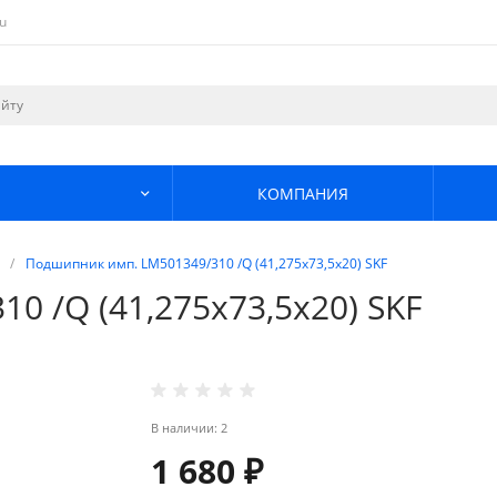
u
КОМПАНИЯ
/
Подшипник имп. LM501349/310 /Q (41,275х73,5х20) SKF
 /Q (41,275х73,5х20) SKF
В наличии: 2
1 680 ₽