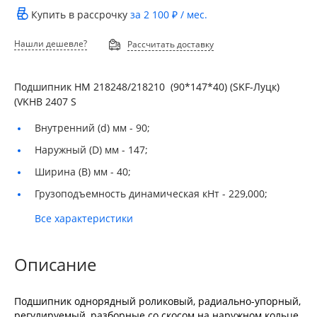
Купить в рассрочку
за
2 100 ₽
/ мес.
Нашли дешевле?
Рассчитать доставку
Подшипник HM 218248/218210 (90*147*40) (SKF-Луцк)
(VKHB 2407 S
Внутренний (d) мм -
90;
Наружный (D) мм -
147;
Ширина (B) мм -
40;
Грузоподъемность динамическая кНт -
229,000;
Все характеристики
Описание
Подшипник однорядный роликовый, радиально-упорный,
регулируемый, разборные со скосом на наружном кольце