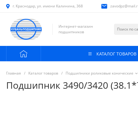
г. Краснодар, ул. имени Калинина, 368
zavodpz@mail.r
Интернет-магазин
подшипников
КАТАЛОГ ТОВАРОВ
Главная
/
Каталог товаров
/
Подшипники роликовые конические
Подшипник 3490/3420 (38.1*