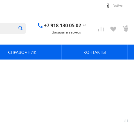
Войти
+7 918 130 05 02
Заказать звонок
+7 918 130 05 02
г. Краснодар, ул.
СПРАВОЧНИК
КОНТАКТЫ
имени Калинина,
368
zavodpz@mail.ru